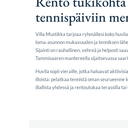
Rento tukikohta
tennispäiviin me
Villa Mustikka tarjoaa ryhmällesi koko huvil
loma-asunnon mukavuuden ja tenniksen lähei
Sijainti on rauhallinen, vehreä ja helposti saa
Tammisaaren mantereella sijaitsevassa saari
Huvila sopii vieraille, jotka haluavat aktiivisi
illoista: pelatkaa tennistä oman seurueenne
illallista yhdessä ja rentoutukaa terassilla ta