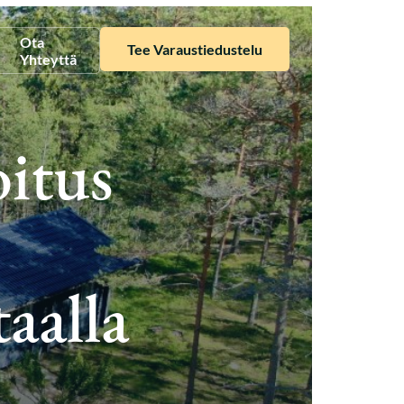
Ota
Tee Varaustiedustelu
Yhteyttä
oitus
taalla