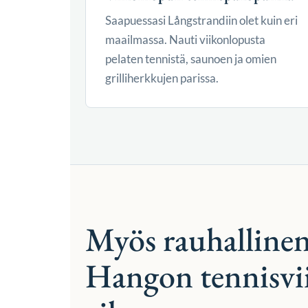
Saapuessasi Långstrandiin olet kuin eri
maailmassa. Nauti viikonlopusta
pelaten tennistä, saunoen ja omien
grilliherkkujen parissa.
Myös rauhallinen
Hangon tennisvi