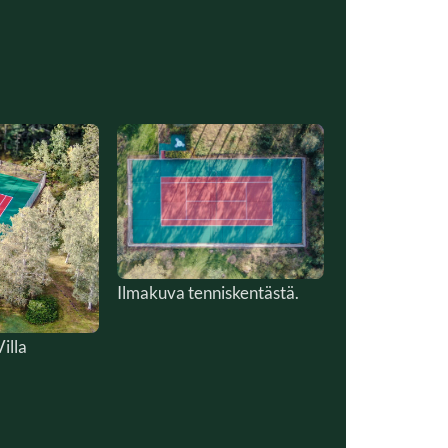
Ilmakuva tenniskentästä.
illa