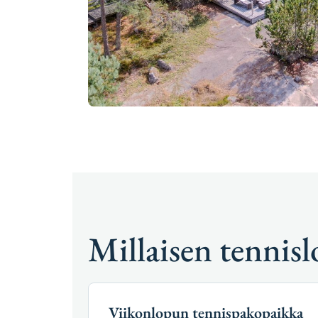
Millaisen tennis
Viikonlopun tennispakopaikka