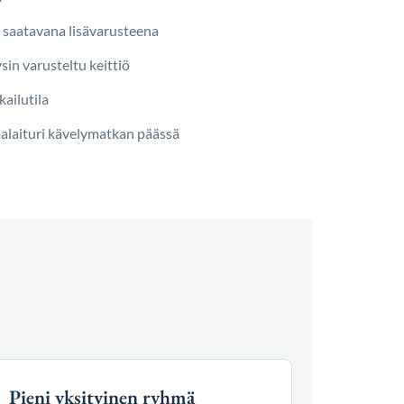
 saatavana lisävarusteena
ysin varusteltu keittiö
kailutila
malaituri kävelymatkan päässä
Pieni yksityinen ryhmä