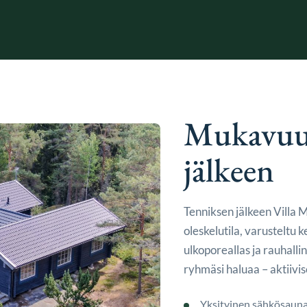
Mukavuut
jälkeen
Tenniksen jälkeen Villa M
oleskelutila, varusteltu k
ulkoporeallas ja rauhallin
ryhmäsi haluaa – aktiivis
Yksityinen sähkösaun