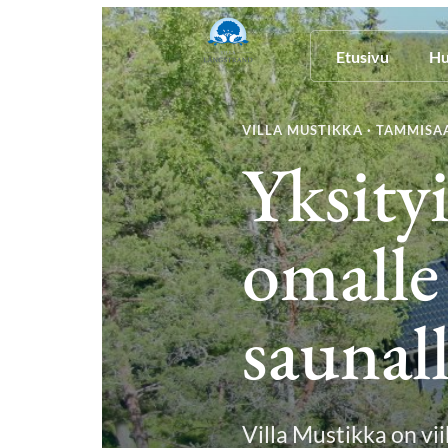
Etusivu
Hu
VILLA MUSTIKKA · TAMMISA
Yksity
omalle 
saunall
Villa Mustikka on vii