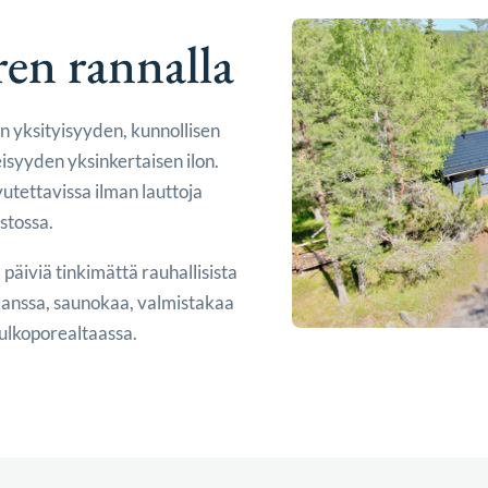
ren rannalla
an yksityisyyden, kunnollisen
syyden yksinkertaisen ilon.
vutettavissa ilman lauttoja
stossa.
a päiviä tinkimättä rauhallisista
 kanssa, saunokaa, valmistakaa
i ulkoporealtaassa.