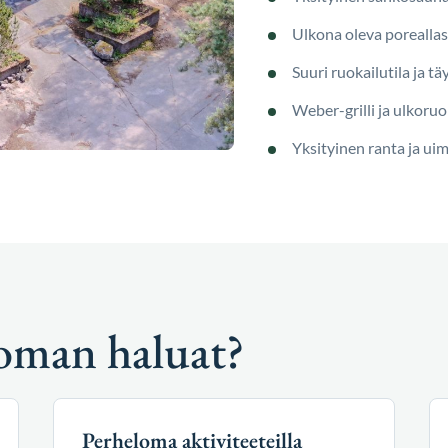
Ulkona oleva poreallas
Suuri ruokailutila ja tä
Weber-grilli ja ulkoruo
Yksityinen ranta ja ui
loman haluat?
Perheloma aktiviteeteilla