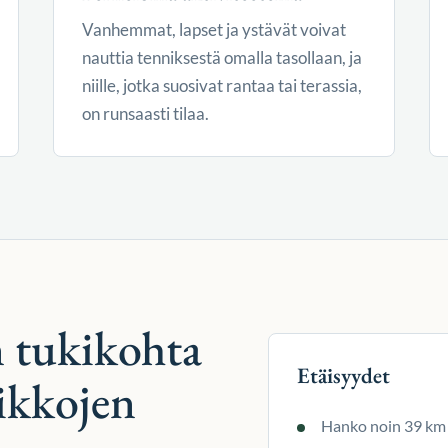
Vanhemmat, lapset ja ystävät voivat
nauttia tenniksestä omalla tasollaan, ja
niille, jotka suosivat rantaa tai terassia,
on runsaasti tilaa.
 tukikohta
Etäisyydet
ikkojen
Hanko noin 39 km