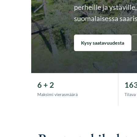
perheille ja ystävill
suomalaisessa saari
Kysy saatavuudesta
6 + 2
163
Maksimi vierasmäärä
Tilava