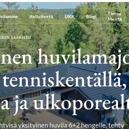
Tietoa
vilamme
Aktiviteetit
UKK
Blogi
Meistä
AREN SAARISTO
inen huvilamaj
tenniskentällä,
a ja ulkoporeal
htyisä yksityinen huvila 6+2 hengelle, tehty