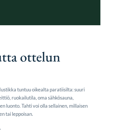
ta ottelun
ustikka tuntuu oikealta paratiisilta: suuri
eittiö, ruokailutila, oma sähkösauna,
en luonto. Tahti voi olla sellainen, millaisen
en tai leppoisan.
a