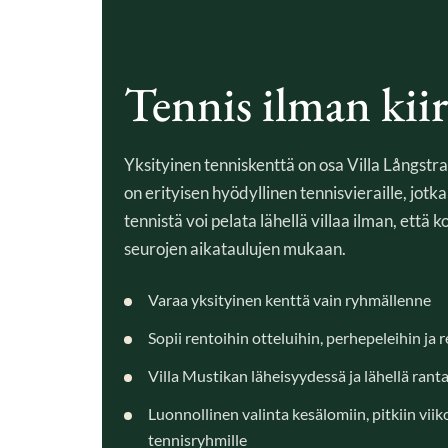
Tennis ilman kiir
Yksityinen tenniskenttä on osa Villa Långst
on erityisen hyödyllinen tennisvieraille, jotka
tennistä voi pelata lähellä villaa ilman, että 
seurojen aikataulujen mukaan.
Varaa yksityinen kenttä vain ryhmällenne
Sopii rentoihin otteluihin, perhepeleihin ja r
Villa Mustikan läheisyydessä ja lähellä rant
Luonnollinen valinta kesälomiin, pitkiin viik
tennisryhmille