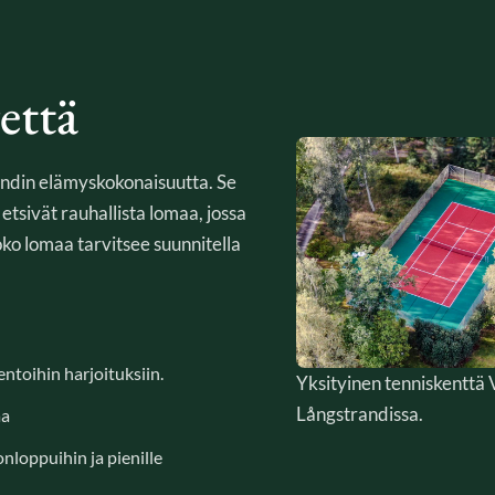
että
randin elämyskokonaisuutta. Se
 etsivät rauhallista lomaa, jossa
koko lomaa tarvitsee suunnitella
entoihin harjoituksiin.
Yksityinen tenniskenttä V
Långstrandissa.
aa
onloppuihin ja pienille