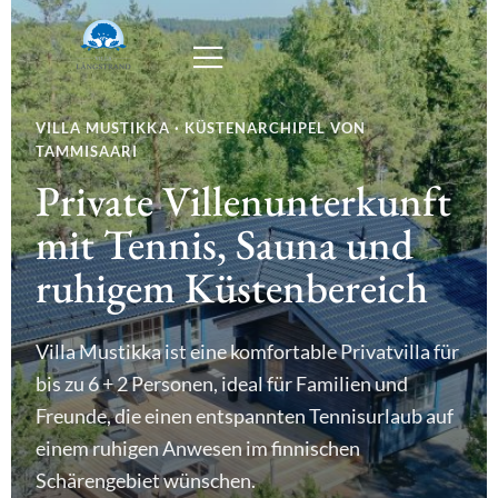
VILLA MUSTIKKA · KÜSTENARCHIPEL VON
TAMMISAARI
Private Villenunterkunft
mit Tennis, Sauna und
ruhigem Küstenbereich
Villa Mustikka ist eine komfortable Privatvilla für
bis zu 6 + 2 Personen, ideal für Familien und
Freunde, die einen entspannten Tennisurlaub auf
einem ruhigen Anwesen im finnischen
Schärengebiet wünschen.