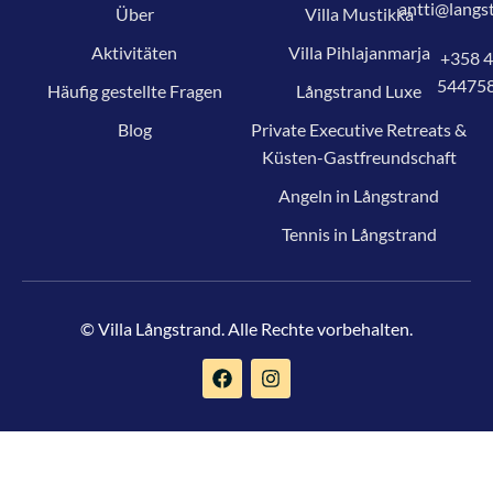
antti@langst
Über
Villa Mustikka
Aktivitäten
Villa Pihlajanmarja
+358 
54475
Häufig gestellte Fragen
Långstrand Luxe
Blog
Private Executive Retreats &
Küsten-Gastfreundschaft
Angeln in Långstrand
Tennis in Långstrand
© Villa Långstrand. Alle Rechte vorbehalten.