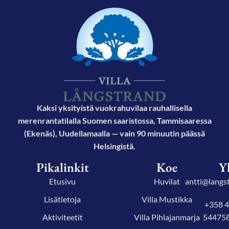
Kaksi yksityistä vuokrahuvilaa rauhallisella
merenrantatilalla Suomen saaristossa, Tammisaaressa
(Ekenäs), Uudellamaalla — vain 90 minuutin päässä
Helsingistä.
Pikalinkit
Koe
Y
Etusivu
Huvilat
antti@langst
Lisätietoja
Villa Mustikka
+358 
Aktiviteetit
Villa Pihlajanmarja
54475