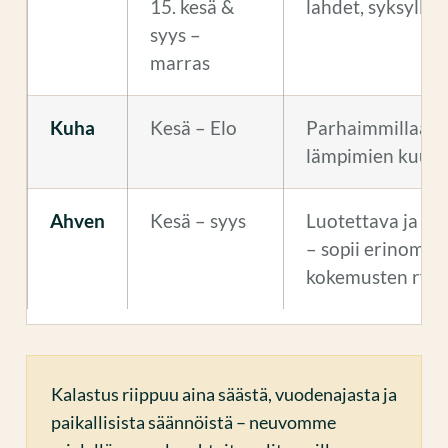
15. kesä &
lahdet, syksyllä
syys –
marras
Kuha
Kesä – Elo
Parhaimmillaan i
lämpimien kuuka
Ahven
Kesä – syys
Luotettava ja hau
– sopii erinomais
kokemusten ryhm
Kalastus riippuu aina säästä, vuodenajasta ja
paikallisista säännöistä – neuvomme