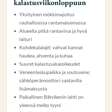
kalastusviikonloppuun
Yksityinen mökkimajoitus
rauhallisessa rantamaisemassa
Alueella pitkä rantaviiva ja hyvä
laituri
Kohdekalalajit: vahvat kannat
haukea, ahventa ja kuhaa
Suuret kalastusalueoikeudet
Veneenlaskupaikka ja soutuvene;
sähköperämoottori saatavilla
lisämaksusta
Paikallinen Båtvikenin lahti on
yleensä melko tyyni