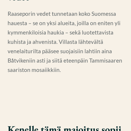
Raaseporin vedet tunnetaan koko Suomessa
hauesta – se on yksi alueita, joilla on eniten yli
kymmenkiloisia haukia – sekä luotettavista
kuhista ja ahvenista. Villasta lähtevältä
venelaiturilta pääsee suojaisiin lahtiin aina
Båtvikeniin asti ja siitä eteenpäin Tammisaaren
saariston mosaiikkiin.
Kenelle tämä majoitus sopii