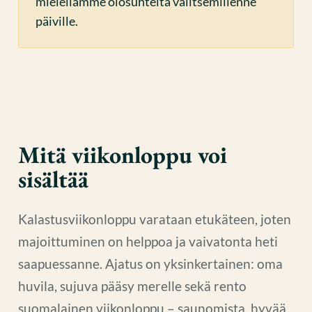
mielellämme olosuhteita valitsemillenne
päiville.
Mitä viikonloppu voi
sisältää
Kalastusviikonloppu varataan etukäteen, joten
majoittuminen on helppoa ja vaivatonta heti
saapuessanne. Ajatus on yksinkertainen: oma
huvila, sujuva pääsy merelle sekä rento
suomalainen viikonloppu – saunomista, hyvää