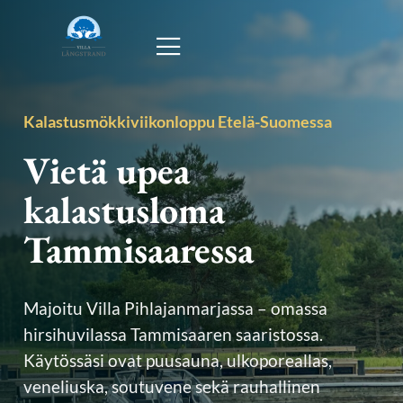
Kalastusmökkiviikonloppu Etelä-Suomessa
Vietä upea
kalastusloma
Tammisaaressa
Majoitu Villa Pihlajanmarjassa – omassa
hirsihuvilassa Tammisaaren saaristossa.
Käytössäsi ovat puusauna, ulkoporeallas,
veneliuska, soutuvene sekä rauhallinen