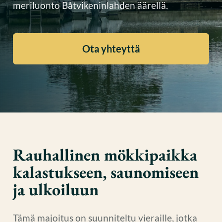
meriluonto Båtvikeninlahden äärellä.
Ota yhteyttä
Rauhallinen mökkipaikka
kalastukseen, saunomiseen
ja ulkoiluun
Tämä majoitus on suunniteltu vieraille, jotka