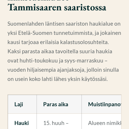
Tammisaaren saaristossa
Suomenlahden läntisen saariston haukialue on
yksi Etelä-Suomen tunnetuimmista, ja jokainen
kausi tarjoaa erilaisia kalastusolosuhteita.
Kaksi parasta aikaa tavoitella suuria haukia
ovat huhti-toukokuu ja syys-marraskuu –
vuoden hiljaisempia ajanjaksoja, jolloin sinulla
on usein koko lahti lähes yksin käytössäsi.
Laji
Paras aika
Muistiinpanot
Hauki
15. huuh –
Alueen nimikkosa