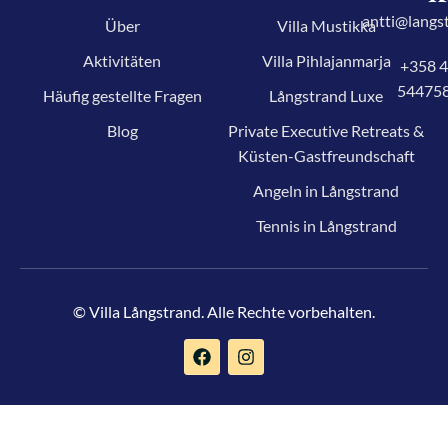
antti@langst
Über
Villa Mustikka
Aktivitäten
Villa Pihlajanmarja
+358 
54475
Häufig gestellte Fragen
Långstrand Luxe
Blog
Private Executive Retreats &
Küsten-Gastfreundschaft
Angeln in Långstrand
Tennis in Långstrand
© Villa Långstrand. Alle Rechte vorbehalten.