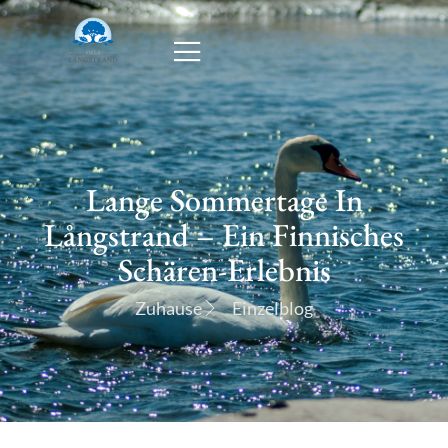
Lange Sommertage In
Långstrand – Ein Finnisches
Schären-Erlebnis
Zuhause
Einzelblog