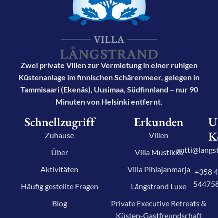
Zwei private Villen zur Vermietung in einer ruhigen
Küstenanlage im finnischen Schärenmeer, gelegen in
Tammisaari (Ekenäs), Uusimaa, Südfinnland – nur 90
Minuten von Helsinki entfernt.
Schnellzugriff
Erkunden
U
K
Zuhause
Villen
antti@langst
Über
Villa Mustikka
Aktivitäten
Villa Pihlajanmarja
+358 
54475
Häufig gestellte Fragen
Långstrand Luxe
Blog
Private Executive Retreats &
Küsten-Gastfreundschaft