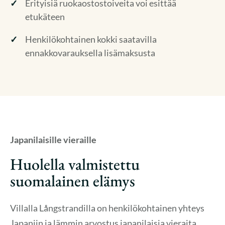
Erityisiä ruokaostostoiveita voi esittää
etukäteen
Henkilökohtainen kokki saatavilla
ennakkovarauksella lisämaksusta
Japanilaisille vieraille
Huolella valmistettu
suomalainen elämys
Villalla Långstrandilla on henkilökohtainen yhteys
Japaniin ja lämmin arvostus japanilaisia vieraita,