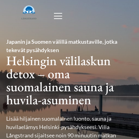
Japanin ja Suomen välillä matkustaville, jotka
tekevät pysähdyksen
Helsingin välilaskun
detox – oma
suomalainen sauna ja
huvila-asuminen
Lisää hiljainen suomalainen luonto, sauna ja
huvilaelämys Helsinki-pysähdykseesi. Villa
Långstrand sijaitsee noin 90 minuutin matkan