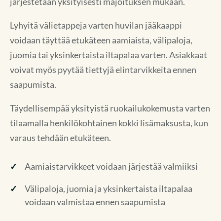
järjestetään yksityisesti majoituksen mukaan.
Lyhyitä välietappeja varten huvilan jääkaappi
voidaan täyttää etukäteen aamiaista, välipaloja,
juomia tai yksinkertaista iltapalaa varten. Asiakkaat
voivat myös pyytää tiettyjä elintarvikkeita ennen
saapumista.
Täydellisempää yksityistä ruokailukokemusta varten
tilaamalla henkilökohtainen kokki lisämaksusta, kun
varaus tehdään etukäteen.
Aamiaistarvikkeet voidaan järjestää valmiiksi
Välipaloja, juomia ja yksinkertaista iltapalaa
voidaan valmistaa ennen saapumista