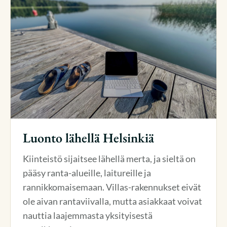
Luonto lähellä Helsinkiä
Kiinteistö sijaitsee lähellä merta, ja sieltä on
pääsy ranta-alueille, laitureille ja
rannikkomaisemaan. Villas-rakennukset eivät
ole aivan rantaviivalla, mutta asiakkaat voivat
nauttia laajemmasta yksityisestä