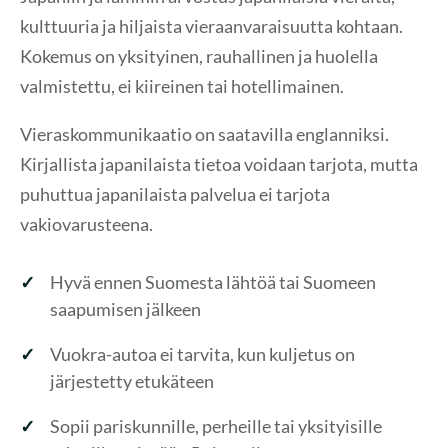
kulttuuria ja hiljaista vieraanvaraisuutta kohtaan.
Kokemus on yksityinen, rauhallinen ja huolella
valmistettu, ei kiireinen tai hotellimainen.
Vieraskommunikaatio on saatavilla englanniksi.
Kirjallista japanilaista tietoa voidaan tarjota, mutta
puhuttua japanilaista palvelua ei tarjota
vakiovarusteena.
Hyvä ennen Suomesta lähtöä tai Suomeen
saapumisen jälkeen
Vuokra-autoa ei tarvita, kun kuljetus on
järjestetty etukäteen
Sopii pariskunnille, perheille tai yksityisille