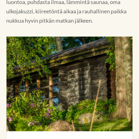
luontoa, puhdasta ilmaa, lämmintä saunaa, oma
ulkojakuzzi, kiireetöntä aikaa ja rauhallinen paikka
nukkua hyvin pitkän matkan jälkeen.