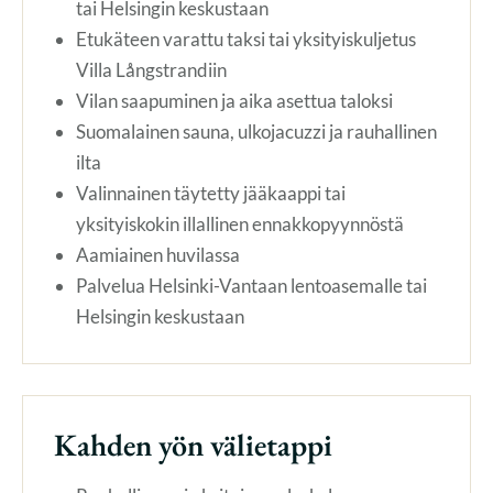
tai Helsingin keskustaan
Etukäteen varattu taksi tai yksityiskuljetus
Villa Långstrandiin
Vilan saapuminen ja aika asettua taloksi
Suomalainen sauna, ulkojacuzzi ja rauhallinen
ilta
Valinnainen täytetty jääkaappi tai
yksityiskokin illallinen ennakkopyynnöstä
Aamiainen huvilassa
Palvelua Helsinki-Vantaan lentoasemalle tai
Helsingin keskustaan
Kahden yön välietappi