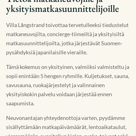
yksityismatkasuunnittelijoille
Villa Långstrand toivottaa tervetulleeksi tiedustelut
matkaneuvojilta, concierge-tiimeiltä ja yksityisiltä
matkasuunnittelijoilta, jotka järjestävät Suomen-
pysähdyksiä japanilaisille vieraille.
Tämä kokemus on yksityinen, valmiiksi valmisteltu ja
sopii enintään 5 hengen ryhmille. Kuljetukset, sauna,
savusauna, ruokajärjestelyt ja valinnainen
yksityiskokin palvelu voidaan järjestää ennen
saapumista.
Neuvonantajan yhteydenottoja varten, pyydämme
sisällyttämään matkapäivämäärät, lentoaikataulut,
vierasmäärän, suositellun kielen, ruoka-toiveet sekä