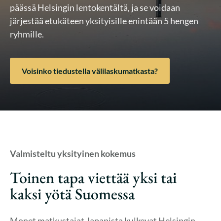
päässä Helsingin lentokentältä, ja se voidaan
järjestää etukäteen yksityisille enintään 5 hengen
ryhmille.
Voisinko tiedustella välilaskumatkasta?
Valmisteltu yksityinen kokemus
Toinen tapa viettää yksi tai
kaksi yötä Suomessa
Monet matkustajat Japanista kulkevat Helsingin