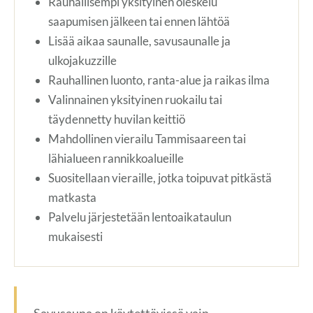
Rauhallisempi yksityinen oleskelu
saapumisen jälkeen tai ennen lähtöä
Lisää aikaa saunalle, savusaunalle ja
ulkojakuzzille
Rauhallinen luonto, ranta-alue ja raikas ilma
Valinnainen yksityinen ruokailu tai
täydennetty huvilan keittiö
Mahdollinen vierailu Tammisaareen tai
lähialueen rannikkoalueille
Suositellaan vieraille, jotka toipuvat pitkästä
matkasta
Palvelu järjestetään lentoaikataulun
mukaisesti
Savusauna on käytettävissä vain