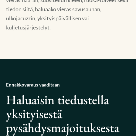
tiedon siitä, haluaako vieras savusaunan,
ulkojacuzzin, yksityispäivällisen vai
kuljetusjärjestelyt.
Ennakkovaraus vaaditaan
Haluaisin tiedustella
yksityisestä
pysähdysmajoituksesta