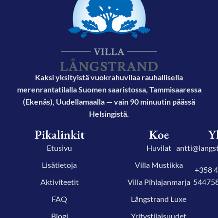
Kaksi yksityistä vuokrahuvilaa rauhallisella
merenrantatilalla Suomen saaristossa, Tammisaaressa
(Ekenäs), Uudellamaalla — vain 90 minuutin päässä
Helsingistä.
Pikalinkit
Koe
Y
Etusivu
Huvilat
antti@langst
Lisätietoja
Villa Mustikka
+358 
Aktiviteetit
Villa Pihlajanmarja
54475
FAQ
Långstrand Luxe
Blogi
Yritystilaisuudet