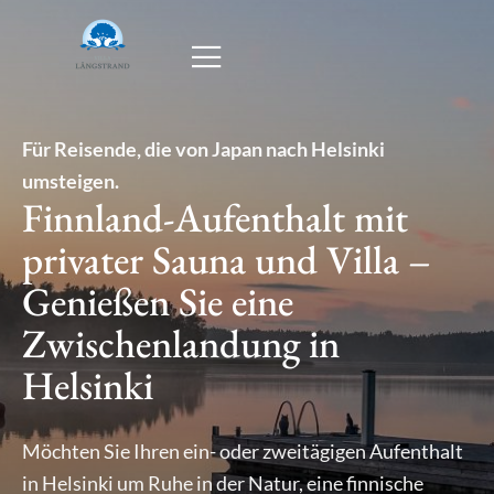
Für Reisende, die von Japan nach Helsinki
umsteigen.
Finnland-Aufenthalt mit
privater Sauna und Villa –
Genießen Sie eine
Zwischenlandung in
Helsinki
Möchten Sie Ihren ein- oder zweitägigen Aufenthalt
in Helsinki um Ruhe in der Natur, eine finnische