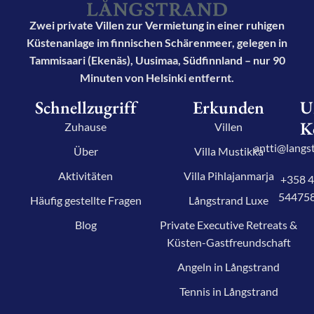
Zwei private Villen zur Vermietung in einer ruhigen
Küstenanlage im finnischen Schärenmeer, gelegen in
Tammisaari (Ekenäs), Uusimaa, Südfinnland – nur 90
Minuten von Helsinki entfernt.
Schnellzugriff
Erkunden
U
K
Zuhause
Villen
antti@langst
Über
Villa Mustikka
Aktivitäten
Villa Pihlajanmarja
+358 
54475
Häufig gestellte Fragen
Långstrand Luxe
Blog
Private Executive Retreats &
Küsten-Gastfreundschaft
Angeln in Långstrand
Tennis in Långstrand