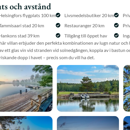
ats och avstånd
Helsingfors flygplats 100 km
Livsmedelsbutiker 20 km
Pri
Tammisaari stad 20 km
Restauranger 20 km
Pri
Hankons stad 39 km
Tillgång till öppet hav
Ing
här villan erbjuder den perfekta kombinationen av lugn natur och
av ett glas vin vid stranden vid solnedgången, koppla av i bastun o
iskande dopp i havet – precis som du vill ha det.