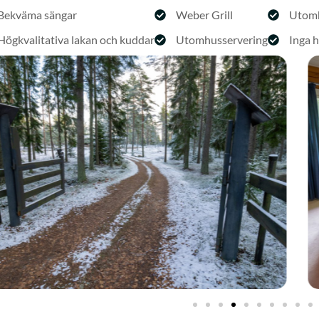
Bekväma sängar
Weber Grill
Utomh
Högkvalitativa lakan och kuddar
Utomhusservering
Inga h