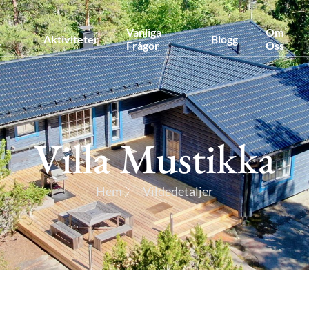
Vanliga
Om
Aktiviteter
Blogg
r
Frågor
Oss
Villa Mustikka
Hem
Vildedetaljer