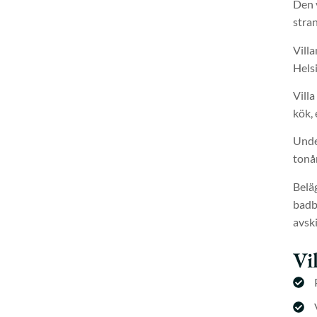
Den 
stra
Villa
Helsi
Villa
kök,
Under
tonår
Beläg
badbr
avsk
Vi