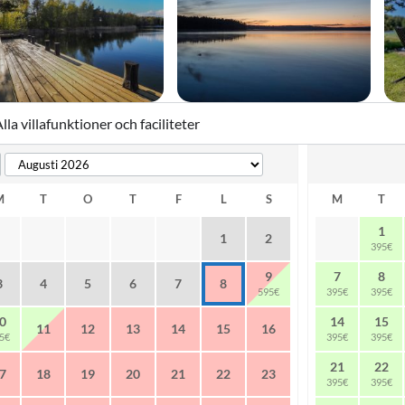
lla villafunktioner och faciliteter
ip Booking Form
M
T
O
T
F
L
S
M
T
1
1
2
395€
9
7
8
3
4
5
6
7
8
595€
395€
395€
0
14
15
11
12
13
14
15
16
5€
395€
395€
21
22
7
18
19
20
21
22
23
395€
395€