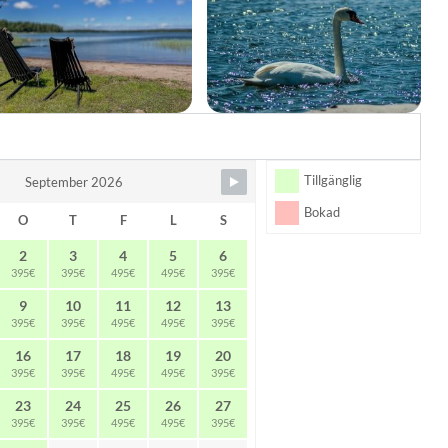
Tillgänglig
September 2026
Bokad
O
T
F
L
S
2
3
4
5
6
395€
395€
495€
495€
395€
9
10
11
12
13
395€
395€
495€
495€
395€
16
17
18
19
20
395€
395€
495€
495€
395€
23
24
25
26
27
395€
395€
495€
495€
395€