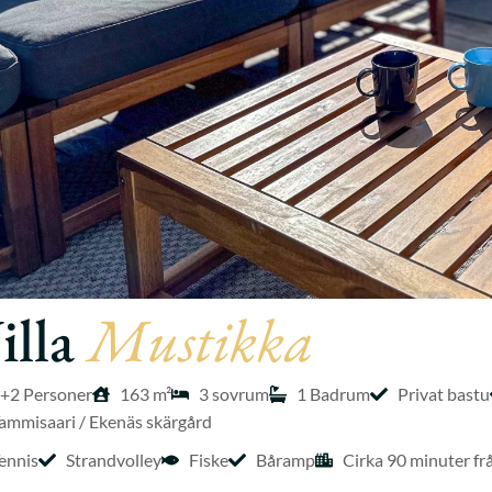
illa
Mustikka
+2 Personer
163 m²
3 sovrum
1 Badrum
Privat bastu
ammisaari / Ekenäs skärgård
ennis
Strandvolley
Fiske
Båramp
Cirka 90 minuter fr