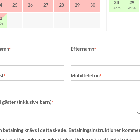
28
29
4
25
26
27
28
29
30
395€
395€
1
5€
namn
Efternamn
*
*
st
Mobiltelefon
*
*
l gäster (inklusive barn)
*
n betalning krävs i detta skede. Betalningsinstruktioner komme
skickas efter bokningsbekräftelse. Du kan välja att betala via