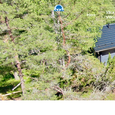
Våra
Hem
Villo