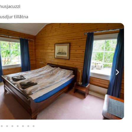
usjacuzzi
usdjur tillåtna