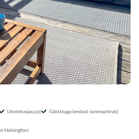
Utomhusjacuzzi
Gäststuga (endast sommarbruk)
ån Helsingfors