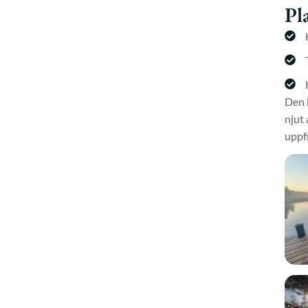
Pl
Den 
njut 
uppfr