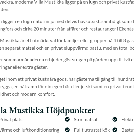
vackra, moderna Villa Mustikka ligger på en lugn och privat kustfa
nden.
n ligger i en lugn naturmiljö med delvis havsutsikt, samtidigt som d
ngfors och cirka 20 minuter från affärer och restauranger i Ekenäs
 Mustikka är ett utmärkt val för familjer eller grupper på 4 till 8 
 en separat matsal och en privat eluppvärmd bastu, med en total b
 sommarmånaderna erbjuder gäststugan på gården upp till två extra 
ingar eller extra gäster.
et inom ett privat kustnära gods, har gästerna tillgång till hundrat
ygga, en båtramp för din egen båt eller jetski samt en privat tenn
ildhet och modern komfort.
lla Mustikka Höjdpunkter
Privat plats
Stor matsal
Elektr
Värme och luftkonditionering
Fullt utrustat kök
Bastu