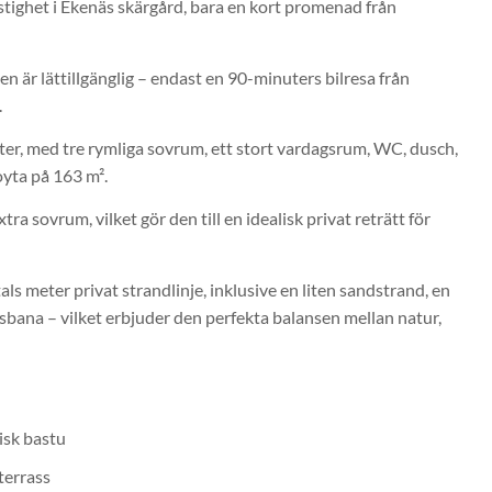
stighet i Ekenäs skärgård, bara en kort promenad från
en är lättillgänglig – endast en 90-minuters bilresa från
.
gäster, med tre rymliga sovrum, ett stort vardagsrum, WC, dusch,
oyta på 163 m².
sovrum, vilket gör den till en idealisk privat reträtt för
als meter privat strandlinje, inklusive en liten sandstrand, en
isbana – vilket erbjuder den perfekta balansen mellan natur,
isk bastu
terrass