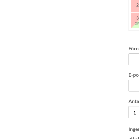
2
3
29
För
E-po
Anta
Inge
att 