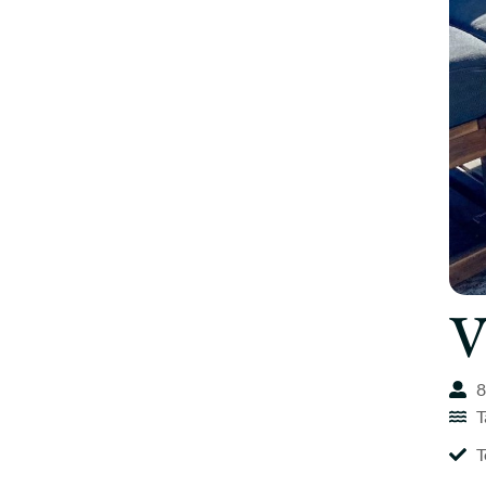
V
8
T
T