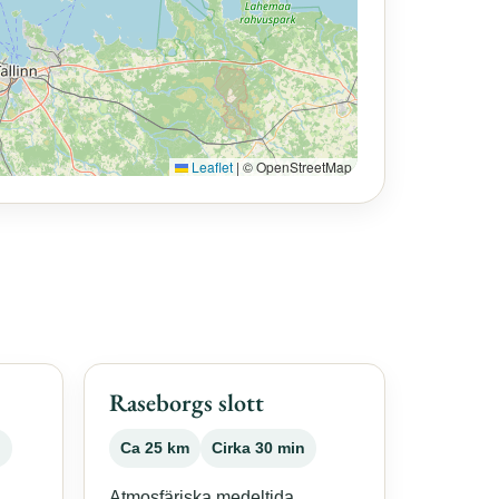
Leaflet
|
© OpenStreetMap
Raseborgs slott
n
Ca 25 km
Cirka 30 min
Atmosfäriska medeltida