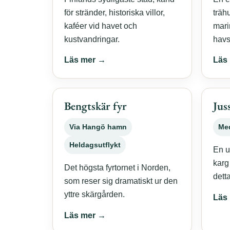
för stränder, historiska villor,
träh
kaféer vid havet och
mari
kustvandringar.
havsl
Läs mer →
Läs
Bengtskär fyr
Jus
Via Hangö hamn
Me
Heldagsutflykt
En u
karg
Det högsta fyrtornet i Norden,
detta
som reser sig dramatiskt ur den
yttre skärgården.
Läs
Läs mer →