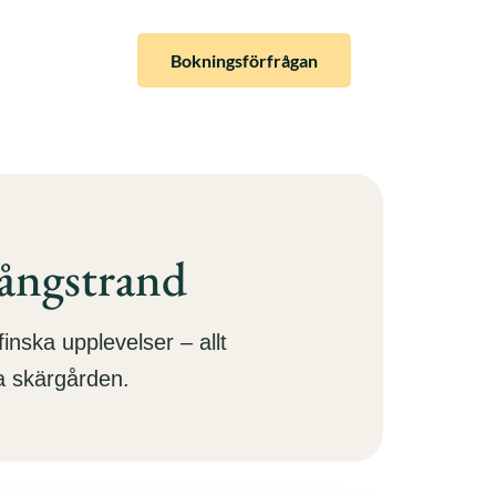
Kontakta
Bokningsförfrågan
Oss
Långstrand
finska upplevelser – allt
ka skärgården.