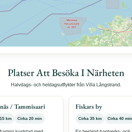
Platser Att Besöka I Närheten
Halvdags- och heldagsutflykter från Villa Långstrand.
näs / Tammisaari
Fiskars by
15 km
Cirka 20 min
Cirka 35 km
Cirka 40 mi
harmig kuststad med
En berömd hantverks- och