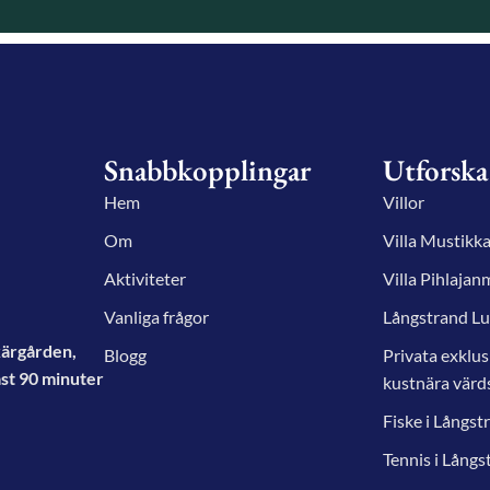
Snabbkopplingar
Utforska
Hem
Villor
Om
Villa Mustikk
Aktiviteter
Villa Pihlajan
Vanliga frågor
Långstrand L
skärgården,
Blogg
Privata exklus
ast 90 minuter
kustnära värd
Fiske i Långst
Tennis i Långs