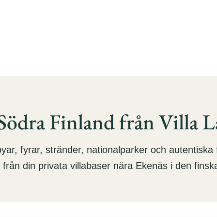
Vanliga
Om
Aktiviteter
Blogg
r
Frågor
Oss
ödra Finland från Villa 
yar, fyrar, stränder, nationalparker och autentiska 
 från din privata villabaser nära Ekenäs i den fins