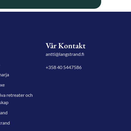
Vår Kontakt
antti@langstrand.fi
a
+358 40 5447586
marja
uxe
iva retreater och
skap
rand
Deutsch
trand
日本語