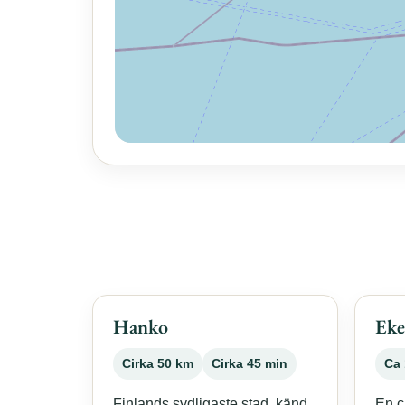
Hanko
Eke
Cirka 50 km
Cirka 45 min
Ca 
Finlands sydligaste stad, känd
En c