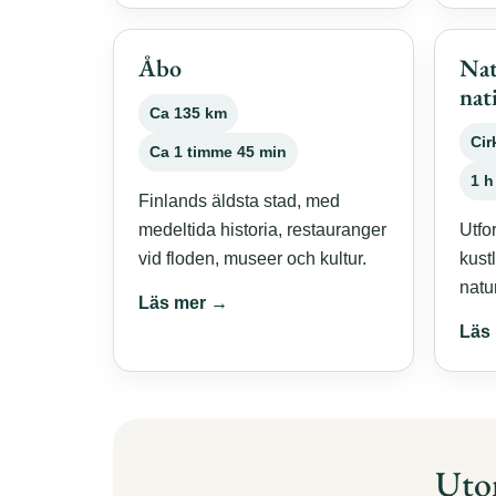
Åbo
Nat
nat
Ca 135 km
Cir
Ca 1 timme 45 min
1 h
Finlands äldsta stad, med
medeltida historia, restauranger
Utfo
vid floden, museer och kultur.
kust
natur
Läs mer →
Läs
Utom