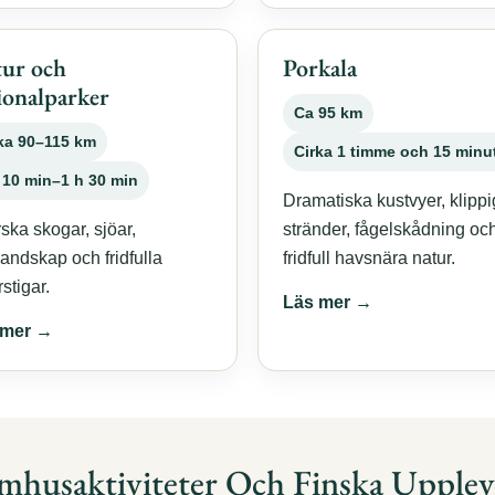
ur och
Porkala
ionalparker
Ca 95 km
ka 90–115 km
Cirka 1 timme och 15 minu
 10 min–1 h 30 min
Dramatiska kustvyer, klipp
rska skogar, sjöar,
stränder, fågelskådning oc
landskap och fridfulla
fridfull havsnära natur.
stigar.
Läs mer →
 mer →
husaktiviteter Och Finska Upplev