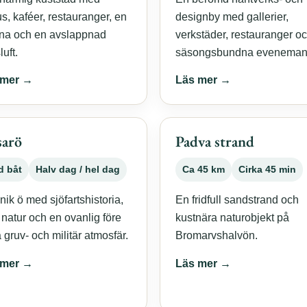
us, kaféer, restauranger, en
designby med gallerier,
na och en avslappnad
verkstäder, restauranger o
uft.
säsongsbundna eveneman
 mer →
Läs mer →
sarö
Padva strand
d båt
Halv dag / hel dag
Ca 45 km
Cirka 45 min
nik ö med sjöfartshistoria,
En fridfull sandstrand och
 natur och en ovanlig före
kustnära naturobjekt på
 gruv- och militär atmosfär.
Bromarvshalvön.
 mer →
Läs mer →