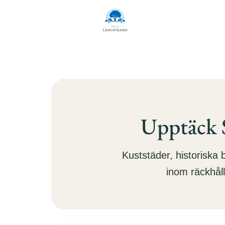
Våra
Hem
Villo
Upptäck S
Kuststäder, historiska b
inom räckhåll