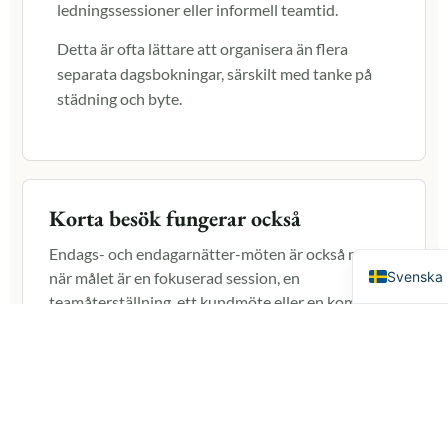
ledningssessioner eller informell teamtid.
Detta är ofta lättare att organisera än flera
separata dagsbokningar, särskilt med tanke på
städning och byte.
Deutsch
日本語
Suomi
Korta besök fungerar också
English
Endags- och endagarnätter-möten är också möjliga
Svenska
när målet är en fokuserad session, en
teamåterställning, ett kundmöte eller en kompakt
ledarskapsdag.