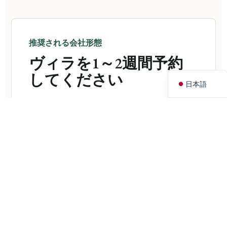
Svenska
Deutsch
推奨される会社形態
Suomi
ヴィラを1～2週間予約
English
してください
日本語
多くの企業にとって、最も費用対効果の高い
モデルは、1週間または2週間のヴィラ予約で
す。同じ予約期間中に、ワークショップ、計
画会議、リーダーシップセッション、あるい
はインフォーマルなチームタイムのために、
異なるチームが滞在できます。.
これは、特に清掃や引き継ぎを考慮すると、
複数の個別の1日予約よりも整理しやすいこと
がよくあります。.