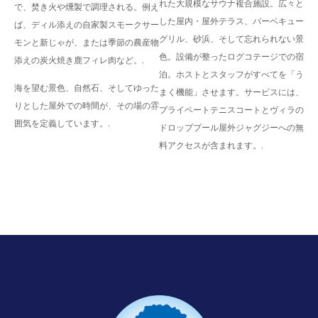
れた大規模なサウナ複合施設。広々と
で、焚き火や燻製で調理される。例え
した屋内・屋外テラス、バーベキュー
ば、ディル添えの自家製スモークサー
グリル、砂浜、そして忘れられない景
モンと新じゃが、または季節の農産物
色。設備が整ったログコテージでの宿
添えの炭火焼き鹿フィレ肉など。.
泊。ホストとスタッフがすべてを「う
海を望む景色、自然石、そしてゆった
まく機能」させます。サービスには、
りとした屋外での時間が、その場の雰
プライベートテニスコートとヴィラの
囲気を定義しています。.
ドロッププール屋外ジャグジーへの無
料アクセスが含まれます。.