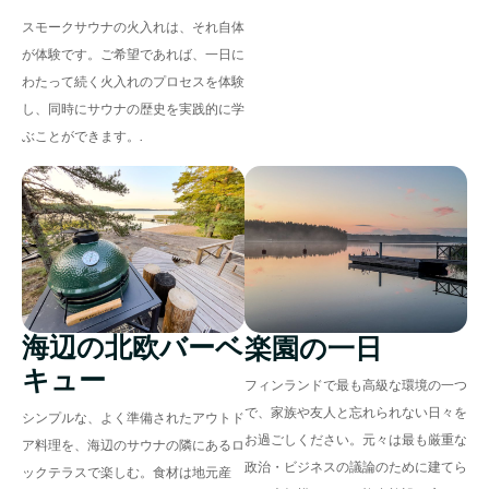
スモークサウナの火入れは、それ自体
が体験です。ご希望であれば、一日に
わたって続く火入れのプロセスを体験
し、同時にサウナの歴史を実践的に学
ぶことができます。.
海辺の北欧バーベ
楽園の一日
キュー
フィンランドで最も高級な環境の一つ
で、家族や友人と忘れられない日々を
シンプルな、よく準備されたアウトド
お過ごしください。元々は最も厳重な
ア料理を、海辺のサウナの隣にあるロ
政治・ビジネスの議論のために建てら
ックテラスで楽しむ。食材は地元産