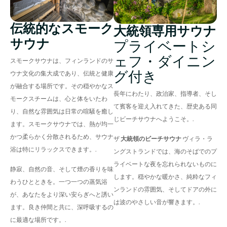
クテトゥル アデ
ィピシング エリ
伝統的なスモーク
大統領専用サウナ
ート、セド ド エ
サウナ
イウスモド テン
プライベートシ
プール インシデ
ェフ・ダイニン
スモークサウナは、フィンランドのサ
ィドゥント ウト
グ付き
ウナ文化の集大成であり、伝統と健康
ラボレ エ ドロー
が融合する場所です。その穏やかなス
ル マグナ アリク
長年にわたり、政治家、指導者、そし
モークスチームは、心と体をいたわ
イア。.
て賓客を迎え入れてきた、歴史ある同
り、自然な雰囲気は日常の喧騒を癒し
じビーチサウナへようこそ。.
ます。スモークサウナでは、熱が均一
かつ柔らかく分散されるため、サウナ
ザ
大統領のビーチサウナ
ヴィラ・ラ
浴は特にリラックスできます。.
ングストランドでは、海のそばでのプ
ライベートな夜を忘れられないものに
静寂、自然の音、そして煙の香りを味
します。穏やかな暖かさ、純粋なフィ
わうひとときを。一つ一つの蒸気浴
ンランドの雰囲気、そしてドアの外に
が、あなたをより深い安らぎへと誘い
は波のやさしい音が響きます。.
ます。良き仲間と共に、深呼吸するの
に最適な場所です。.